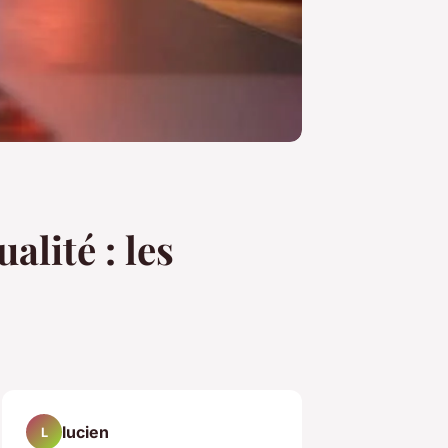
lité : les
lucien
L