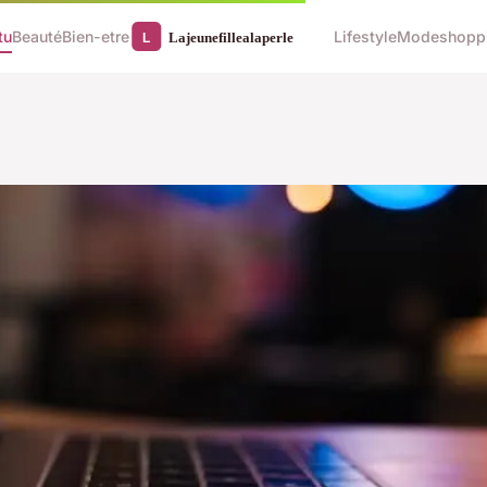
tu
Beauté
Bien-etre
Lifestyle
Mode
shopp