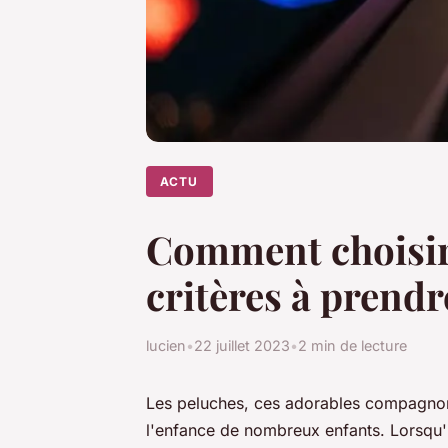
ACTU
Comment choisir 
critères à prend
lucien
•
22 juillet 2023
•
2 min de lecture
Les peluches, ces adorables compagnons 
l'enfance de nombreux enfants. Lorsqu'il