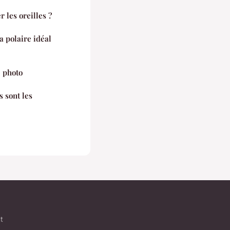
 les oreilles ?
a polaire idéal
e photo
 sont les
t