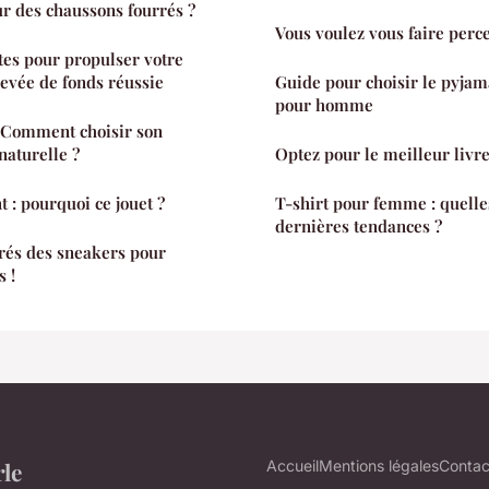
r des chaussons fourrés ?
Vous voulez vous faire percer
tes pour propulser votre
levée de fonds réussie
Guide pour choisir le pyjam
pour homme
: Comment choisir son
naturelle ?
Optez pour le meilleur livr
 : pourquoi ce jouet ?
T-shirt pour femme : quelles
dernières tendances ?
irés des sneakers pour
s !
rle
Accueil
Mentions légales
Contac