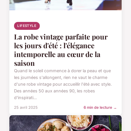
LIFESTYLE
La robe vintage parfaite pour
les jours d'été : l'élégance
intemporelle au cœur de la
saison
Quand le soleil commence à dorer la peau et que
les journées s'allongent, rien ne vaut le charme
d'une robe vintage pour accueillir l'été avec style.
Des années 50 aux années 90, les robes
d'inspirati...
25 avril 2025
6 min de lecture →